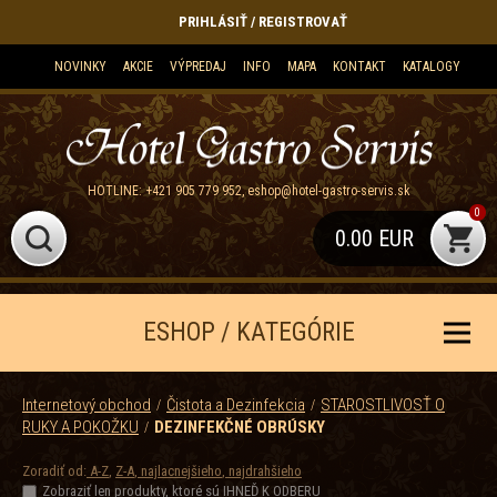
PRIHLÁSIŤ / REGISTROVAŤ
NOVINKY
AKCIE
VÝPREDAJ
INFO
MAPA
KONTAKT
KATALOGY
HOTLINE:
+421 905 779 952
,
eshop@hotel-gastro-servis.sk
0
0.00 EUR
ESHOP / KATEGÓRIE
Internetový obchod
Čistota a Dezinfekcia
STAROSTLIVOSŤ O
RUKY A POKOŽKU
DEZINFEKČNÉ OBRÚSKY
Zoradiť od:
A-Z
,
Z-A
,
najlacnejšieho
,
najdrahšieho
Zobraziť len produkty, ktoré sú IHNEĎ K ODBERU