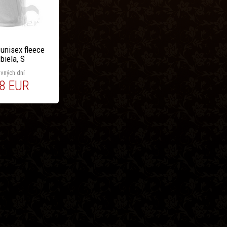
unisex fleece
biela, S
vných dní
8 EUR