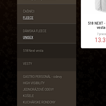
ČAŠNÍCI
FLEECE
518 NEXT - 
vesta 
DÁMSKA FLEECE
7 praco
UNISEX
13.3
518 Next vesta
VESTY
GASTRO PERSONÁL - odevy
HIGH VISIBILITY
JEDNORÁZOVÉ ODEVY
KOŠELE
KUCHÁRSKE RONDONY