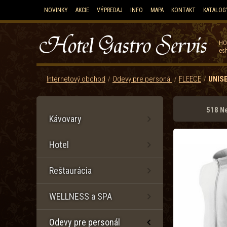
NOVINKY
AKCIE
VÝPREDAJ
INFO
MAPA
KONTAKT
KATALOG
HO
esh
Internetový obchod
Odevy pre personál
FLEECE
UNIS
518 Ne
Kávovary
Hotel
Reštaurácia
WELLNESS a SPA
Odevy pre personál