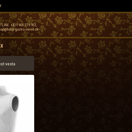
Y
TLINE:
+421 905 779 952
,
op@hotel-gastro-servis.sk
EX
xt vesta