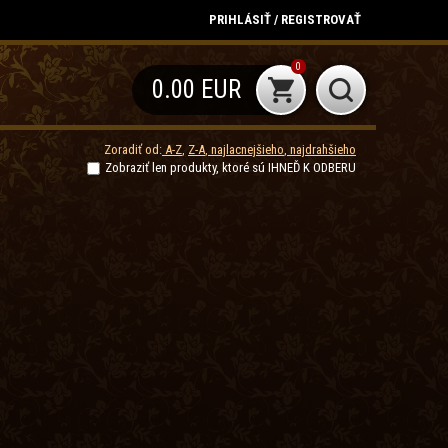
PRIHLÁSIŤ / REGISTROVAŤ
0
0.00 EUR
Zoradiť od:
A-Z
,
Z-A
,
najlacnejšieho
,
najdrahšieho
Zobraziť len produkty, ktoré sú IHNEĎ K ODBERU