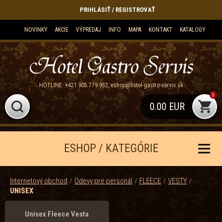
PRIHLÁSIŤ / REGISTROVAŤ
NOVINKY
AKCIE
VÝPREDAJ
INFO
MAPA
KONTAKT
KATALOGY
HOTLINE:
+421 905 779 952
,
eshop@hotel-gastro-servis.sk
0
0.00 EUR
ESHOP / KATEGÓRIE
Internetový obchod
Odevy pre personál
FLEECE
VESTY
UNISEX
Unisex Fleece Vesta