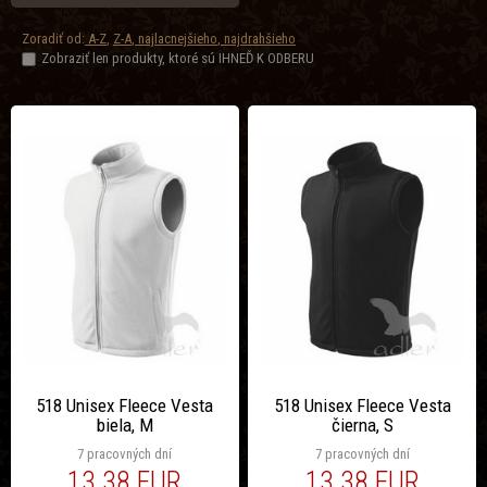
Zoradiť od:
A-Z
,
Z-A
,
najlacnejšieho
,
najdrahšieho
Zobraziť len produkty, ktoré sú IHNEĎ K ODBERU
518 Unisex Fleece Vesta
518 Unisex Fleece Vesta
biela, M
čierna, S
7 pracovných dní
7 pracovných dní
13.38 EUR
13.38 EUR