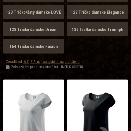
123 Tričko/šaty dámske LOVE
127 Tričko dámske Elegance
128 Tričko dámske Dream
136 Tielko dámske Triumph
164 Tričko dámske Fusion
Zoradiť od:
A-Z
,
Z-A
,
najlacnejšieho
,
najdrahšieho
Zobraziť len produkty, ktoré sú IHNEĎ K ODBERU