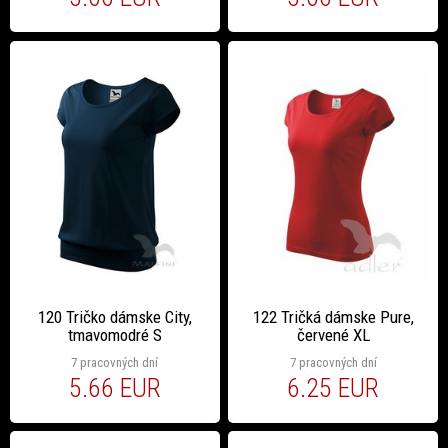
120 Tričko dámske City,
122 Tričká dámske Pure,
tmavomodré S
červené XL
7 pracovných dní
7 pracovných dní
5.66 EUR
6.25 EUR