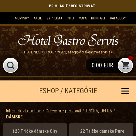
PRIHLÁSIŤ / REGISTROVAŤ
NOVINKY
AKCIE
VÝPREDAJ
INFO
MAPA
KONTAKT
KATALOGY
HOTLINE:
+421 905 779 952
,
eshop@hotel-gastro-servis.sk
0
0.00 EUR
ESHOP / KATEGÓRIE
Internetový obchod
Odevy pre personál
TRIČKÁ, TIELKA
DÁMSKE
120 Tričko dámske City
122 Tričko dámske Pure