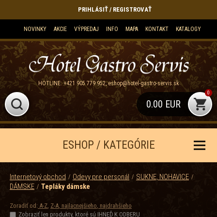
PRIHLÁSIŤ / REGISTROVAŤ
NOVINKY
AKCIE
VÝPREDAJ
INFO
MAPA
KONTAKT
KATALOGY
HOTLINE:
+421 905 779 952
,
eshop@hotel-gastro-servis.sk
0
0.00 EUR
ESHOP / KATEGÓRIE
Internetový obchod
Odevy pre personál
SUKNE, NOHAVICE
DÁMSKE
Tepláky dámske
Zoradiť od:
A-Z
,
Z-A
,
najlacnejšieho
,
najdrahšieho
Zobraziť len produkty, ktoré sú IHNEĎ K ODBERU