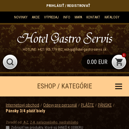
PRIHLÁSIŤ / REGISTROVAŤ
NOVINKY
AKCIE
VÝPREDAJ
INFO
MAPA
KONTAKT
KATALOGY
HOTLINE:
+421 905 779 952
,
eshop@hotel-gastro-servis.sk
0
0.00 EUR
ESHOP / KATEGÓRIE
Internetový obchod
Odevy pre personál
PLÁŠTE
PÁNSKE
Pánsky 3/4 plášť biely
Zoradiť od:
A-Z
,
Z-A
,
najlacnejšieho
,
najdrahšieho
Zobraziť len produkty, ktoré sú IHNEĎ K ODBERU