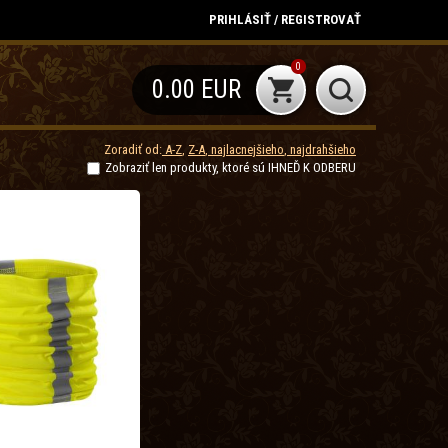
PRIHLÁSIŤ / REGISTROVAŤ
0
0.00 EUR
Zoradiť od:
A-Z
,
Z-A
,
najlacnejšieho
,
najdrahšieho
Zobraziť len produkty, ktoré sú IHNEĎ K ODBERU