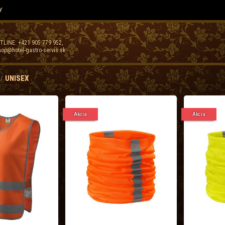
Y
TLINE:
+421 905 779 952
,
op@hotel-gastro-servis.sk
UNISEX
Akcia
Akcia