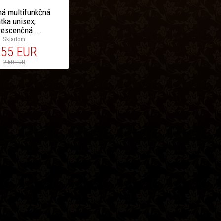
ná multifunkčná
tka unisex,
rescenčná ...
Skladom
.55 EUR
2.50 EUR