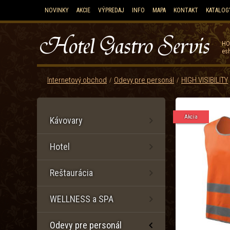
NOVINKY
AKCIE
VÝPREDAJ
INFO
MAPA
KONTAKT
KATALOG
HO
esh
Internetový obchod
Odevy pre personál
HIGH VISIBILITY
Akcia
Kávovary
Hotel
Reštaurácia
WELLNESS a SPA
Odevy pre personál