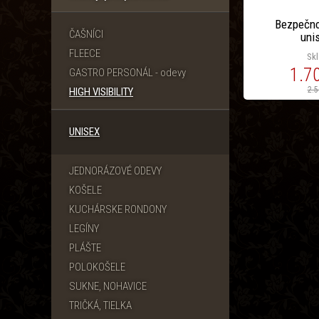
Bezpečno
ČAŠNÍCI
uni
FLEECE
Sk
1.7
GASTRO PERSONÁL - odevy
2.5
HIGH VISIBILITY
UNISEX
JEDNORÁZOVÉ ODEVY
KOŠELE
KUCHÁRSKE RONDONY
LEGÍNY
PLÁŠTE
POLOKOŠELE
SUKNE, NOHAVICE
TRIČKÁ, TIELKA