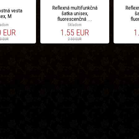
Reflexná multifunkčná
Reflex
stná vesta
šatka unisex,
ša
sex, M
fluorescenčná ...
fluo
ladom
Skladom
0 EUR
1.55 EUR
1
0 EUR
2.50 EUR